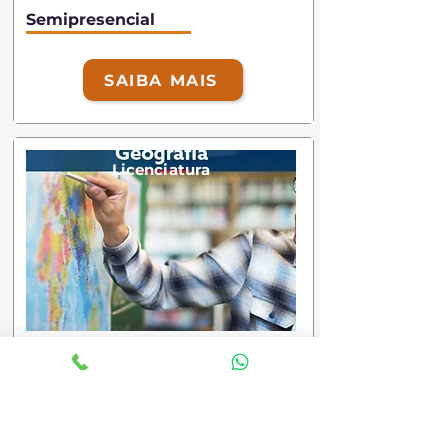
Semipresencial
SAIBA MAIS
Licenciatura
Geografia
48 meses
Duração:
Mensalidades a partir de
*
220,50