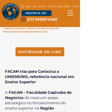
Seg - Sex: 10:00 - 21:30 e Sáb: 08:30 - 12:30
INSCREVA-SE!
(27) 99987-9481
O MELHOR ENSINO HÍBRIDO DO BRASIL / FACAN -
FACULDADE CAPIXABA DE NEGÓCIOS)
VESTIBULAR ON-LINE
FACAN traz para Cariacica a
UNIENSINO, referência nacional em
Ensino Superior
A
FACAN – Faculdade Capixaba de
Negócios
dá mais um passo
estratégico no fortalecimento do
ensino superior na
Região