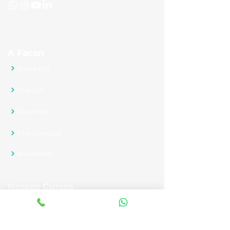
A Facan
Sobre nós
Direção
Docentes
Fale Conosco
Novidades
Nossos Cursos
Graduação
Pós-graduação