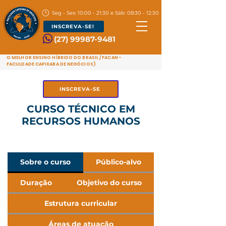
Seg - Sex: 10:00 - 21:30 e Sáb: 08:30 - 12:30
INSCREVA-SE!
(27) 99987-9481
O MELHOR ENSINO HÍBRIDO DO BRASIL / FACAN -
FACULDADE CAPIXABA DE NEGÓCIOS)
INSCREVA-SE
CURSO TÉCNICO EM
RECURSOS HUMANOS
Sobre o curso
Público-alvo
Duração
Objetivo do curso
Estrutura curricular
Áreas de atuação