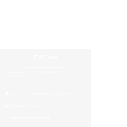
Credenciada no MEC pela portaria nº 615, de 09 de
agosto de 2021.
Centro Empresarial Shopping Moxuara
(27) 99987-9481
contato@facan.com.br