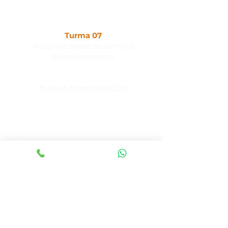
Turma 07
Aulas aos finais de semana
quinzenalmente
TURMA CONFIRMADA!
INÍCIO: AGOSTO/2026
Curso presencial com a flexibilidade
da nossa transmissão ao vivo: em sala
de aula com o Professor e demais
alunos, ou remotamente com
interação em tempo real.
ENSINO HÍBRIDO​