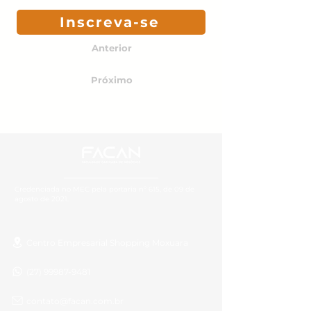
Inscreva-se
Anterior
Próximo
Credenciada no MEC pela portaria nº 615, de 09 de
agosto de 2021.
Centro Empresarial Shopping Moxuara
(27) 99987-9481
contato@facan.com.br