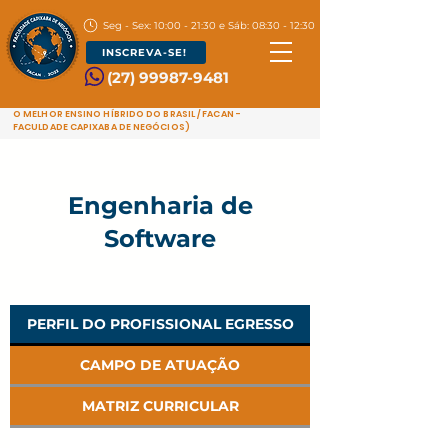
Seg - Sex: 10:00 - 21:30 e Sáb: 08:30 - 12:30
INSCREVA-SE!
(27) 99987-9481
O MELHOR ENSINO HÍBRIDO DO BRASIL / FACAN -
FACULDADE CAPIXABA DE NEGÓCIOS)
Engenharia de
Software
PERFIL DO PROFISSIONAL EGRESSO
CAMPO DE ATUAÇÃO
MATRIZ CURRICULAR