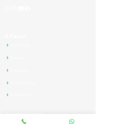
A Facan
Sobre nós
Direção
Docentes
Fale Conosco
Novidades
Nossos Cursos
Graduação