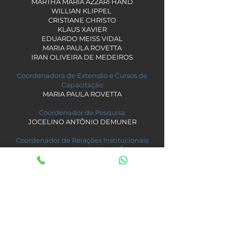
MARTHA MARIA AZZARI HAND
WILLIAN KLIPPEL
CRISTIANE CHRISTO
KLAUS XAVIER
EDUARDO MEISS VIDAL
MARIA PAULA ROVETTA
IRAN OLIVEIRA DE MEDEIROS
Coordenadora de Extensão e Cursos de
Capacitação
MARIA PAULA ROVETTA
Coordenador de Pesquisa
JOCELINO ANTÔNIO DEMUNER
Coordenador de Relações Institucionais
MARCOS ANSELMO DA VITÓRIA
Ouvidora Geral
ROSE MARY FRAGA PEREIRA
Coordenadora do Serviço de Orientação ao
Universitário - SOU
PAULA JENAÍNA COSTA