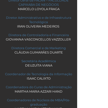
Diretor Geral da FACAN – FACULDADE
CAPIXABA DE NEGÓCIOS
MARCELO LOYOLA FRAGA
Diretor Administrativo e de Infraestrutura
Tecnológica
IRAN OLIVEIRA MEDEIROS
Diretora de Controladoria e Financeira
GIOVANNA VASCONCELLOS VAZZOLLER
Diretora Comercial e de Marketing
CLÁUDIA GUIMARÃES DUARTE
Secretária Acadêmica
DEUZUÍTA VIANA
Coordenador de Tecnologia da Informação
ISAAC CALIXTO
Coordenadora do Curso de Administração
MARTHA MARIA AZZARI HAND
Coordenadores de Núcleos de MBA/Pós-
graduação