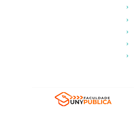
de 09 de agosto de 2021.
S
D
Centro Empresarial Shopping Moxuara
D
(27) 99987-9481
F
contato@facan.com.br
N