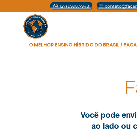
contato@facan
(27) 99987-9481
Página Inicial
Sobre nós
Curs
O MELHOR ENSINO HÍBRIDO DO BRASIL / FAC
F
Você pode envi
ao lado ou c