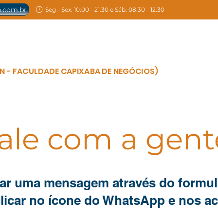
.com.br
Seg - Sex: 10:00 - 21:30 e Sáb: 08:30 - 12:30
os Técnicos
Graduação EaD/semipresencial
Pós-grad
AN - FACULDADE CAPIXABA DE NEGÓCIOS)
ale com a gent
ar uma mensagem através do formulá
licar no ícone do WhatsApp e nos aci