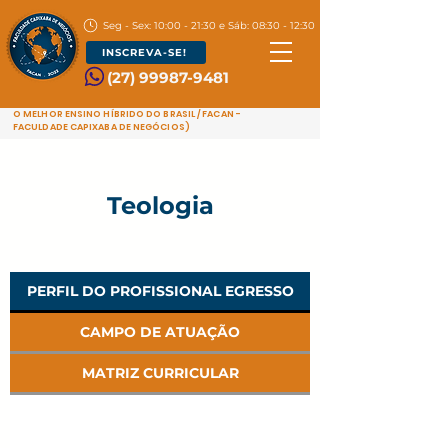
Seg - Sex: 10:00 - 21:30 e Sáb: 08:30 - 12:30
INSCREVA-SE!
(27) 99987-9481
O MELHOR ENSINO HÍBRIDO DO BRASIL / FACAN -
FACULDADE CAPIXABA DE NEGÓCIOS)
Teologia
PERFIL DO PROFISSIONAL EGRESSO
CAMPO DE ATUAÇÃO
MATRIZ CURRICULAR