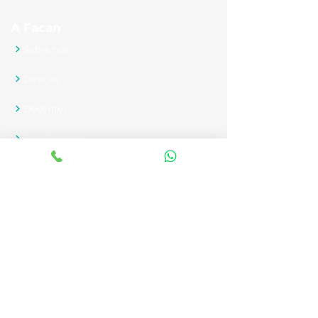
A Facan
Sobre nós
Direção
Docentes
Fale Conosco
Novidades
Nossos Cursos
Graduação
Pós-graduação
MBA