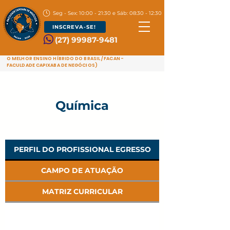
Seg - Sex: 10:00 - 21:30 e Sáb: 08:30 - 12:30
INSCREVA-SE!
(27) 99987-9481
O MELHOR ENSINO HÍBRIDO DO BRASIL / FACAN -
FACULDADE CAPIXABA DE NEGÓCIOS)
Química
PERFIL DO PROFISSIONAL EGRESSO
CAMPO DE ATUAÇÃO
MATRIZ CURRICULAR