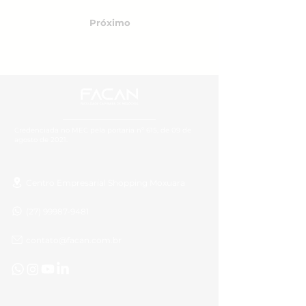
Próximo
Credenciada no MEC pela portaria nº 615, de 09 de
agosto de 2021.
Centro Empresarial Shopping Moxuara
(27) 99987-9481
contato@facan.com.br