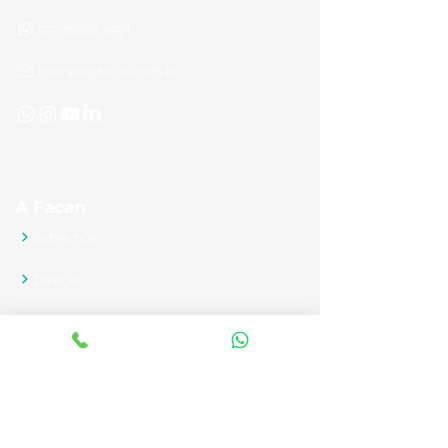
(27) 99987-9481
contato@facan.com.br
A Facan
Sobre nós
Direção
Docentes
Fale Conosco
Novidades