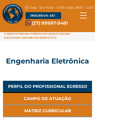
Seg - Sex: 10:00 - 21:30 e Sáb: 08:30 - 12:30
INSCREVA-SE!
(27) 99987-9481
O MELHOR ENSINO HÍBRIDO DO BRASIL / FACAN -
FACULDADE CAPIXABA DE NEGÓCIOS)
Engenharia Eletrônica
PERFIL DO PROFISSIONAL EGRESSO
CAMPO DE ATUAÇÃO
MATRIZ CURRICULAR