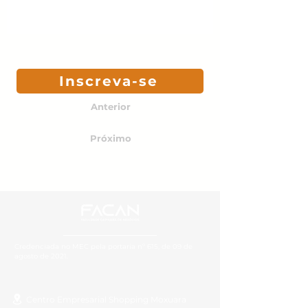
Inscreva-se
Anterior
Próximo
Credenciada no MEC pela portaria nº 615, de 09 de
agosto de 2021.
Centro Empresarial Shopping Moxuara