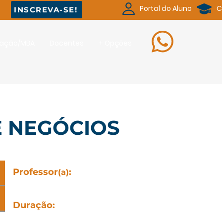
Portal do Aluno
C
INSCREVA-SE!
uação/MBA
Docentes
+ Opções
E NEGÓCIOS
Professor
:
(a)
Marcelo Togo
Duração
:
20h