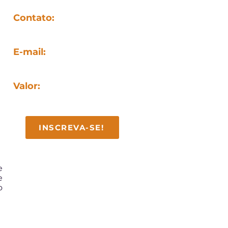
Contato:
(27) 99987-9481
E-mail:
contato@facan.com.br
Valor:
R$ 312,80 (ou 2x de R$ 164,00)
INSCREVA-SE!
e
e
o