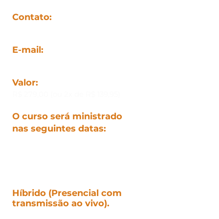
Contato:
(27) 99987-9481
E-mail:
contato@facan.com.br
Valor:
R$ 279,00 (ou 2x de R$ 139,95)
O curso será ministrado
nas seguintes datas:
07/02 - das 19hrs às 22hrs
08/02 - das 08hrs às 13hrs
22/02 - das 08
hrs às 13hrs
Híbrido (Presencial com
transmissão ao vivo).