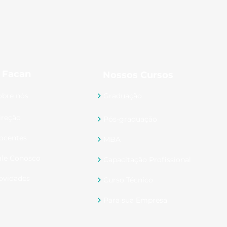
 Facan
Nossos Cursos
obre nós
Graduação
ireção
Pós-graduação
ocentes
MBA
ale Conosco
Capacitação Profissional
ovidades
Curso Técnico
Para sua Empresa