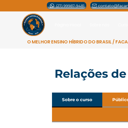
contato@facan
(27) 99987-9481
Página Inicial
Sobre nós
Curs
O MELHOR ENSINO HÍBRIDO DO BRASIL / FAC
Relações de 
Sobre o curso
Públic