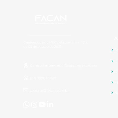
A
Credenciada no MEC pela portaria nº 615,
de 09 de agosto de 2021.
S
D
Centro Empresarial Shopping Moxuara
D
(27) 99987-9481
F
contato@facan.com.br
N