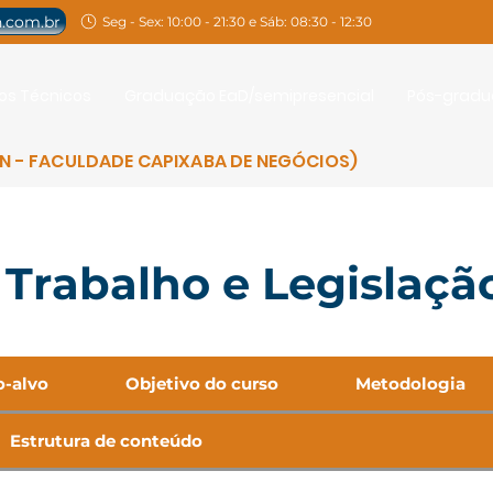
.com.br
Seg - Sex: 10:00 - 21:30 e Sáb: 08:30 - 12:30
os Técnicos
Graduação EaD/semipresencial
Pós-grad
AN - FACULDADE CAPIXABA DE NEGÓCIOS)
Trabalho e Legislaçã
o-alvo
Objetivo do curso
Metodologia
Estrutura de conteúdo