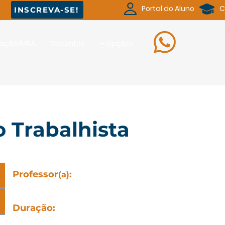
Portal do Aluno
C
INSCREVA-SE!
uação/MBA
Docentes
+ Opções
o Trabalhista
Professor
:
(a)
Gilvan Bastos Morandi
Duração
:
20h