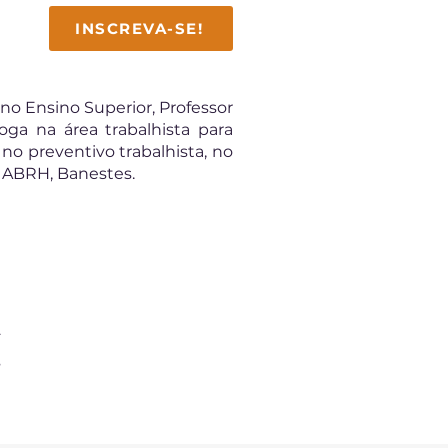
INSCREVA-SE!
no Ensino Superior, Professor
oga na área trabalhista para
no preventivo trabalhista, no
a ABRH, Banestes.
F
s