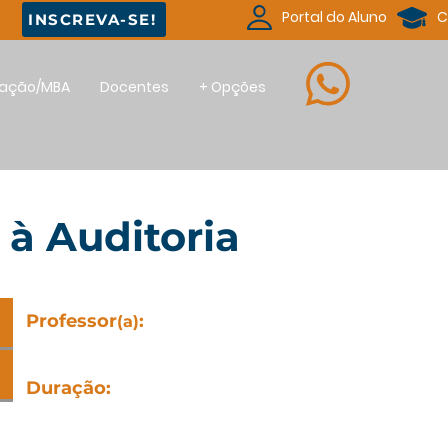
Portal do Aluno
C
INSCREVA-SE!
uação/MBA
Docentes
+ Opções
 à Auditoria
Professor
:
(a)
Klaus Xavier
Duração
:
20h