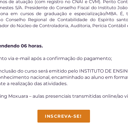
os de atuação (com registro no CNAI e CVM). Perito Contáb
nestes S/A. Presidente do Conselho Fiscal do Instituto João X
iona em cursos de graduação e especialização/MBA. É,
 ao Conselho Regional de Contabilidade do Espírito sa
ador do Núcleo de Controladoria, Auditoria, Perícia Contábi
endendo 06 horas.
 via e-mail após a confirmação do pagamento;
conclusão do curso será emitido pelo INSTITUTO DE E
ecimento nacional, encaminhado ao aluno em format
 a realização das atividades.
ng Moxuara – aulas presenciais transmitidas online/ao 
INSCREVA-SE!