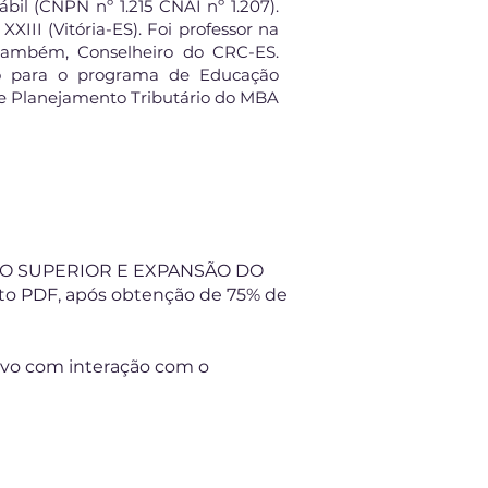
il (CNPN nº 1.215 CNAI nº 1.207).
XIII (Vitória-ES). Foi professor na
 também, Conselheiro do CRC-ES.
nto para o programa de Educação
l e Planejamento Tributário do MBA
NSINO SUPERIOR E EXPANSÃO DO
o PDF, após obtenção de 75% de
vivo com interação com o