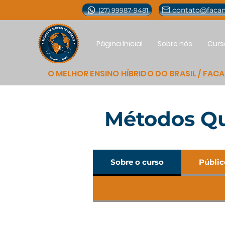
contato@facan
(27) 99987-9481
Página Inicial
Sobre nós
Curs
O MELHOR ENSINO HÍBRIDO DO BRASIL / FAC
Métodos Qua
Sobre o curso
Públic