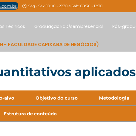
.com.br
Seg - Sex: 10:00 - 21:30 e Sáb: 08:30 - 12:30
os Técnicos
Graduação EaD/semipresencial
Pós-grad
AN - FACULDADE CAPIXABA DE NEGÓCIOS)
ntitativos aplicados
o-alvo
Objetivo do curso
Metodologia
Estrutura de conteúdo