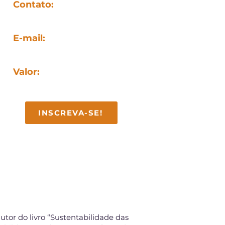
Contato:
(27) 99987-9481
E-mail:
contato@facan.com.br
Valor:
R$ 312,80 (ou 2x de R$ 156,40)
INSCREVA-SE!
utor do livro “Sustentabilidade das