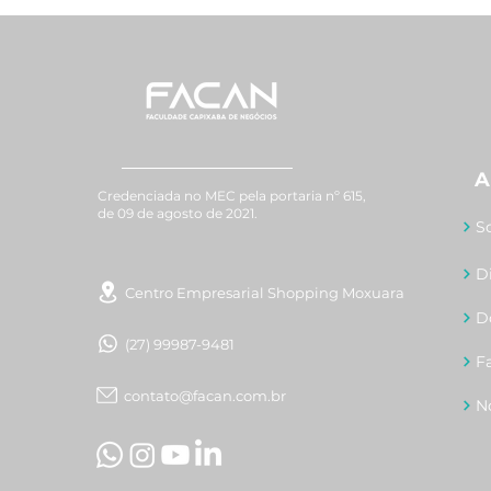
A
Credenciada no MEC pela portaria nº 615,
de 09 de agosto de 2021.
S
D
Centro Empresarial Shopping Moxuara
D
(27) 99987-9481
F
contato@facan.com.br
N