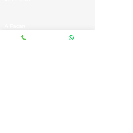
A Facan
Sobre nós
Direção
Docentes
Fale Conosco
Novidades
Nossos Cursos
Graduação
Pós-graduação