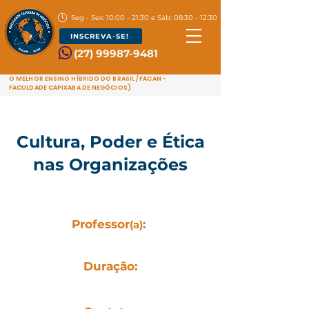
Seg - Sex: 10:00 - 21:30 e Sáb: 08:30 - 12:30
INSCREVA-SE!
(27) 99987-9481
O MELHOR ENSINO HÍBRIDO DO BRASIL / FACAN -
FACULDADE CAPIXABA DE NEGÓCIOS)
Cultura, Poder e Ética
nas Organizações
Professor
:
(a)
Luciano Alves
Duração
:
20h