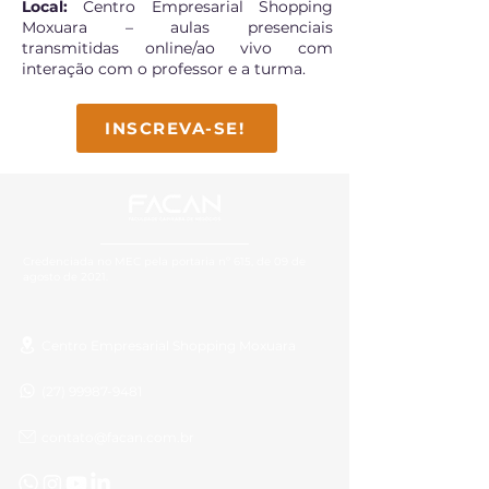
Local:
Centro Empresarial Shopping
Moxuara – aulas presenciais
transmitidas online/ao vivo com
interação com o professor e a turma.
INSCREVA-SE!
Credenciada no MEC pela portaria nº 615, de 09 de
agosto de 2021.
Centro Empresarial Shopping Moxuara
(27) 99987-9481
contato@facan.com.br