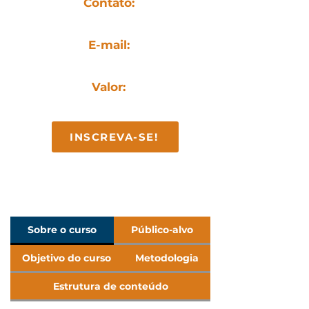
Contato:
(27) 99987-9481
E-mail:
contato@facan.com.br
Valor:
R$ 312,80 (ou 2x de R$ 156,40)
INSCREVA-SE!
Sobre o curso
Público-alvo
Objetivo do curso
Metodologia
Estrutura de conteúdo