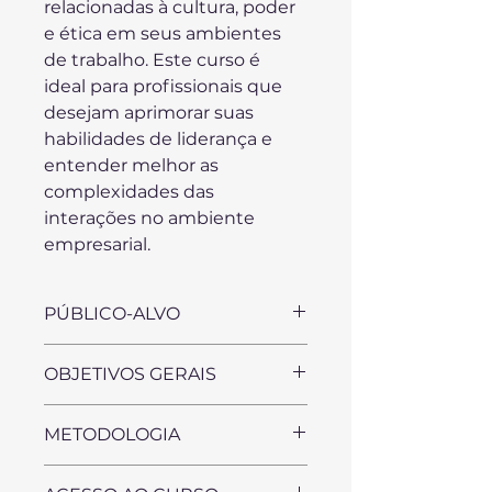
relacionadas à cultura, poder 
e ética em seus ambientes 
de trabalho. Este curso é 
ideal para profissionais que 
desejam aprimorar suas 
habilidades de liderança e 
entender melhor as 
complexidades das 
interações no ambiente 
empresarial.
PÚBLICO-ALVO
Estudantes de cursos de 
OBJETIVOS GERAIS
graduação e de pós-
graduação/MBA. 
- Despertar interesse sobre a 
Administradores, Engenheiros, 
METODOLOGIA
importância do estudo do poder 
Economistas, Contatores, 
e da cultura organizacional para 
Analistas de Recursos 
Após a confirmação do 
melhor conhecimento das 