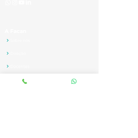
cientificamente princípios de 
ética e moral.
A Facan
Sobre nós
Direção
Docentes
Fale Conosco
Novidades
Nossos Cursos
Graduação
Pós-graduação