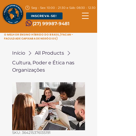
Seg - Sex: 10:00 - 21:30 e Sáb: 08:30 - 12:30
INSCREVA-SE!
(27) 99987-9481
O MELHOR ENSINO HÍBRIDO DO BRASIL / FACAN -
FACULDADE CAPIXABA DE NEGÓCIOS)
Início
All Products
Cultura, Poder e Ética nas
Organizações
SKU: 364215376135191